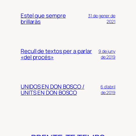
Estel que sempre
31 de gener de
brillaràs
2021
Recull de textos per a parlar
9 de juny
«del procés»
de 2019
UNIDOS EN DON BOSCO /
6 d'abril
UNITS EN DON BOSCO
de 2019