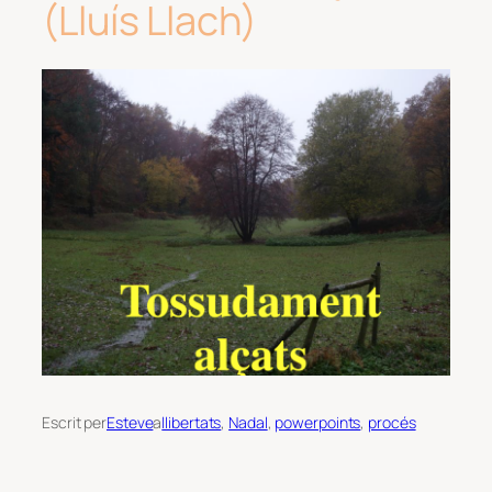
(Lluís Llach)
Escrit per
Esteve
a
llibertats
, 
Nadal
, 
powerpoints
, 
procés