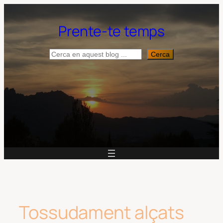
Vés
al
Prente-te temps
contingut
Cerca
Cerca
Tossudament alçats