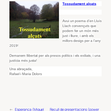
Tossudament alçats
Avui un poema d’en Lluís
Llach convençuts que
podem fer un món més
just i lliure, i amb els
millors desigs per a l’any
2019!
Demanem llibertat per als presos polítics i els exiliats, i una
justícia més justa!
Una abraçada,
Rafael i Maria Dolors
←
Esperança (Miquel
Recull de presentacions (power