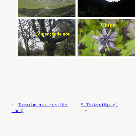
←
Tossudament alçats (Lluís
Si (Rudyard Kipling)
Llach)
→