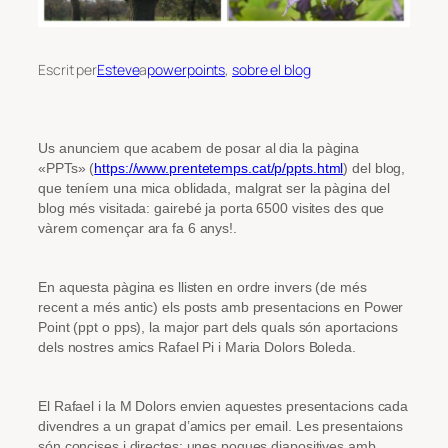
Escrit per
Esteve
a
powerpoints
, 
sobre el blog
Us anunciem que acabem de posar al dia la pàgina
«PPTs» (
https://www.prentetemps.cat/p/ppts.html
) del blog,
que teníem una mica oblidada, malgrat ser la pàgina del
blog més visitada: gairebé ja porta 6500 visites des que
vàrem començar ara fa 6 anys!.
En aquesta pàgina es llisten en ordre invers (de més
recent a més antic) els posts amb presentacions en Power
Point (ppt o pps), la major part dels quals són aportacions
dels nostres amics Rafael Pi i Maria Dolors Boleda.
El Rafael i la M Dolors envien aquestes presentacions cada
divendres a un grapat d’amics per email. Les presentaions
són concises i directes: unes poques diapositives amb