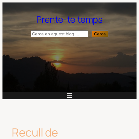
Vés
al
Prente-te temps
contingut
Cerca
Cerca
Recull de