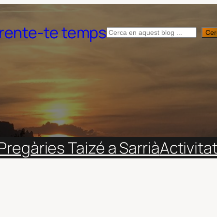
rente-te temps
Cerca
Cer
Pregàries Taizé a Sarrià
Activita