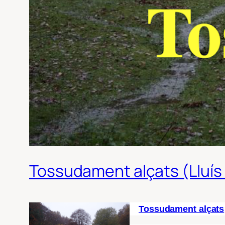
Tossudament alçats (Lluís 
Tossudament alçats