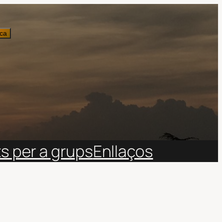
ca
ts per a grups
Enllaços