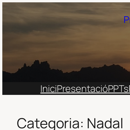
Vés
al
P
contingut
Inici
Presentació
PPTs
Categoria:
Nadal