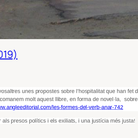
019)
saltres unes propostes sobre l’hospitalitat que han fet 
ecomanem molt aquest llibre, en forma de novel·la, sob
ww.angleeditorial.com/les-formes-del-verb-anar-742
ls presos polítics i els exiliats, i una justícia més justa!