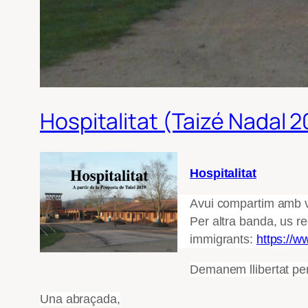
Hospitalitat (Taizé Nadal 2
Hospitalitat
Avui compartim amb vo
Per altra banda, us r
immigrants:
https://w
Demanem llibertat per a
Una abraçada,