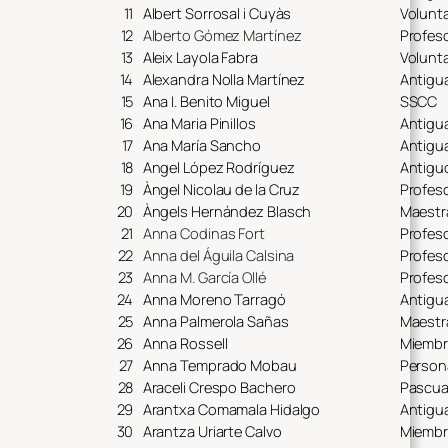
11
Albert Sorrosal i Cuyàs
Volunta
12
Alberto Gómez Martínez
Profeso
13
Aleix Layola Fabra
Volunta
14
Alexandra Nolla Martínez
Antigu
15
Ana I. Benito Miguel
SSCC
16
Ana Maria Pinillos
Antigu
17
Ana María Sancho
Antigu
18
Angel López Rodríguez
Antiguo
19
Àngel Nicolau de la Cruz
Profeso
20
Àngels Hernández Blasch
Maestr
21
Anna Codinas Fort
Profes
22
Anna del Águila Calsina
Profes
23
Anna M. García Ollé
Profes
24
Anna Moreno Tarragó
Antigu
25
Anna Palmerola Sañas
Maestr
26
Anna Rossell
Miembr
27
Anna Temprado Mobau
Person
28
Araceli Crespo Bachero
Pascua 
29
Arantxa Comamala Hidalgo
Antigu
30
Arantza Uriarte Calvo
Miembr