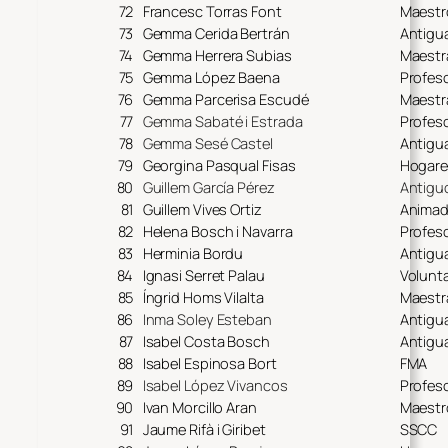
72
Francesc Torras Font
Maestr
73
Gemma Cerida Bertrán
Antigu
74
Gemma Herrera Subias
Maestr
75
Gemma López Baena
Profes
76
Gemma Parcerisa Escudé
Maestr
77
Gemma Sabaté i Estrada
Profes
78
Gemma Sesé Castel
Antigu
79
Georgina Pasqual Fisas
Hogare
80
Guillem García Pérez
Antiguo
81
Guillem Vives Ortiz
Animad
82
Helena Bosch i Navarra
Profes
83
Herminia Bordu
Antigu
84
Ignasi Serret Palau
Volunta
85
Íngrid Homs Vilalta
Maestr
86
Inma Soley Esteban
Antigu
87
Isabel Costa Bosch
Antigu
88
Isabel Espinosa Bort
FMA
89
Isabel López Vivancos
Profes
90
Ivan Morcillo Aran
Maestr
91
Jaume Rifà i Giribet
SSCC