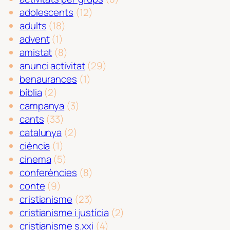
adolescents
(12)
adults
(18)
advent
(1)
amistat
(8)
anunci activitat
(29)
benaurances
(1)
bíblia
(2)
campanya
(3)
cants
(33)
catalunya
(2)
ciència
(1)
cinema
(5)
conferències
(8)
conte
(9)
cristianisme
(23)
cristianisme i justícia
(2)
cristianisme s.xxi
(4)