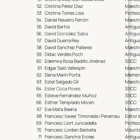
52
Cristina Pérez Díaz
Maestr
53
Cristina Torres Lisa
Profes
54
Daniel Navarro Ferrón
Maestr
55
David Bartra
Antigu
56
David González Saba
Antigu
57
David Guerra Rey
Antigu
58
David Sanchez Pallares
Maestr
59
Dídac Verdés Poch
Antigu
60
Edelmira Rosa Badillo Jiménez
SSCC
61
Edgar Saló Vallespín
Maestr
62
Elena Marín Porta
Miembr
63
Estel Salgado Gil
Maestr
64
Ester Coca Poves
SSCC
65
Esteve Fernández Muñoz
SSCC
66
Esther Temprado Moran
SSCC
67
Eva Mata Baena
Maestr
68
Francesc Xavier Timoneda i Perarnau
Editor
69
Francesc Llort Juncadella
Profeso
70
Francesc Lordan Barbeta
Volunta
71
Francesc Sanchis Eroles
Antigu