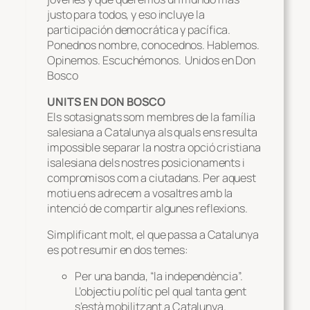
justo para todos, y eso incluye la
participación democrática y pacífica.
Ponednos nombre, conocednos. Hablemos.
Opinemos. Escuchémonos. Unidos en Don
Bosco
UNITS EN DON BOSCO
Els sotasignats som membres de la família
salesiana a Catalunya als quals ens resulta
impossible separar la nostra opció cristiana
isalesiana dels nostres posicionaments i
compromisos com a ciutadans. Per aquest
motiu ens adrecem a vosaltres amb la
intenció de compartir algunes reflexions.
Simplificant molt, el que passa a Catalunya
es pot resumir en dos temes:
Per una banda, “la independència”.
L’objectiu polític pel qual tanta gent
s’està mobilitzant a Catalunya.