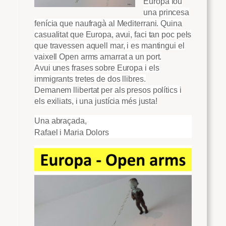
Europa fou
una princesa
fenícia que naufragà al Mediterrani. Quina
casualitat que Europa, avui, faci tan poc pels
que travessen aquell mar, i es mantingui el
vaixell Open arms amarrat a un port.
Avui unes frases sobre Europa i els
immigrants tretes de dos llibres.
Demanem llibertat per als presos polítics i
els exiliats, i una justícia més justa!
Una abraçada,
Rafael i Maria Dolors