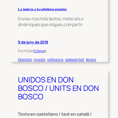
La justícia a la sabiduria popular
Envieu-nos més textos, materials o
dinàmiques que volgueu compartir.
9 de juny de 2019
Escrit per
Esteve
a
llibertats
, 
procés
, 
reflexions
, 
salesianitat
, 
textos
UNIDOS EN DON
BOSCO / UNITS EN DON
BOSCO
Texto en castellano / text en català /