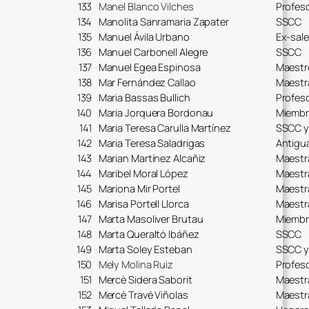
133
Manel Blanco Vilches
Profeso
134
Manolita Sanramaria Zapater
SSCC
135
Manuel Ávila Urbano
Ex-sal
136
Manuel Carbonell Alegre
SSCC
137
Manuel Egea Espinosa
Maestr
138
Mar Fernández Callao
Maestr
139
Maria Bassas Bullich
Profes
140
Maria Jorquera Bordonau
Miembr
141
Maria Teresa Carulla Martínez
SSCC y
142
Maria Teresa Saladrigas
Antigu
143
Marian Martínez Alcañiz
Maestr
144
Maribel Moral López
Maestr
145
Mariona Mir Portel
Maestr
146
Marisa Portell Llorca
Maestr
147
Marta Masoliver Brutau
Miembr
148
Marta Queraltó Ibáñez
SSCC
149
Marta Soley Esteban
SSCC y
150
Mely Molina Ruiz
Profes
151
Mercè Sidera Saborit
Maestr
152
Mercè Travé Viñolas
Maestr