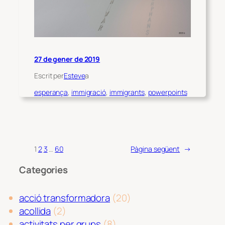
27 de gener de 2019
Escrit per
Esteve
a
esperança
, 
immigració
, 
immigrants
, 
powerpoints
1
2
3
…
60
Pàgina següent
→
Categories
acció transformadora
(20)
acollida
(2)
activitats per grups
(8)