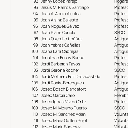
92
Jenny López Parejo
Hogare
93
Jesús M. Ramos Santiago
Profeso
94
Joan A. Acero Alcolea
Profeso
95
Joan Alsina Ballesté
Profeso
96
Joan Nogués Gálvez
Profeso
97
Joan Plans Canela
SSCC
98
Joan Queraltó i Ibáñez
Antigu
99
Joan Yebras Cañellas
Antigu
100
Joana Lara Cabrejas
Antigu
101
Jonathan Fenoy Baena
Profeso
102
Jordi Barberan Fayos
Profeso
103
Jordi Gerona Rocher
SSCC
104
Jordi Molinero Fdz De Labastida
Profeso
105
Jordi Rovira Berengues
Antigu
106
Josep Bosch Blancafort
Antigu
107
Josep Garcia Caro
Miembr
108
Josep Ignasi Vives i Ortiz
Profeso
109
Josep M. Moreno Puerto
SSCC
110
Josep M. Sànchez Adan
Volunta
111
Josep Maria Guillen Pujol
Volunta
112
Josep Maria Sánchez
Volunta