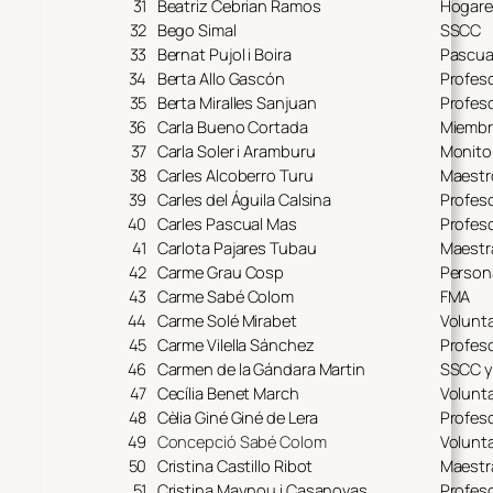
31
Beatriz Cebrian Ramos
Hogare
32
Bego Simal
SSCC
33
Bernat Pujol i Boira
Pascua 
34
Berta Allo Gascón
Profes
35
Berta Miralles Sanjuan
Profes
36
Carla Bueno Cortada
Miembr
37
Carla Soler i Aramburu
Monito
38
Carles Alcoberro Turu
Maestr
39
Carles del Águila Calsina
Profeso
40
Carles Pascual Mas
Profeso
41
Carlota Pajares Tubau
Maestr
42
Carme Grau Cosp
Person
43
Carme Sabé Colom
FMA
44
Carme Solé Mirabet
Volunta
45
Carme Vilella Sánchez
Profes
46
Carmen de la Gándara Martin
SSCC y
47
Cecília Benet March
Volunta
48
Cèlia Giné Giné de Lera
Profes
49
Concepció Sabé Colom
Volunta
50
Cristina Castillo Ribot
Maestr
51
Cristina Maynou i Casanovas
Profes