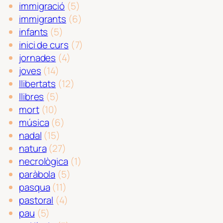
immigració
(5)
immigrants
(6)
infants
(5)
inici de curs
(7)
jornades
(4)
joves
(14)
llibertats
(12)
llibres
(5)
mort
(10)
música
(6)
nadal
(15)
natura
(27)
necrològica
(1)
paràbola
(5)
pasqua
(11)
pastoral
(4)
pau
(5)