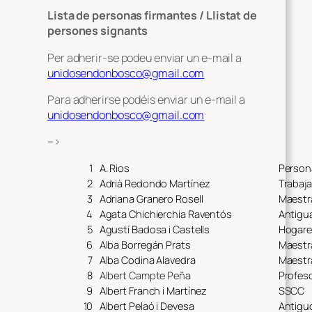
Lista de personas firmantes / Llistat de
persones signants
Per adherir-se podeu enviar un e-mail a
unidosendonbosco@gmail.com
Para adherirse podéis enviar un e-mail a
unidosendonbosco@gmail.com
–>
1
A. Rios
Person
2
Adrià Redondo Martínez
Trabaja
3
Adriana Granero Rosell
Maestr
4
Agata Chichierchia Raventós
Antigu
5
Agustí Badosa i Castells
Hogare
6
Alba Borregán Prats
Maestr
7
Alba Codina Alavedra
Maestr
8
Albert Campte Peña
Profeso
9
Albert Franch i Martínez
SSCC
10
Albert Pelaó i Devesa
Antigu