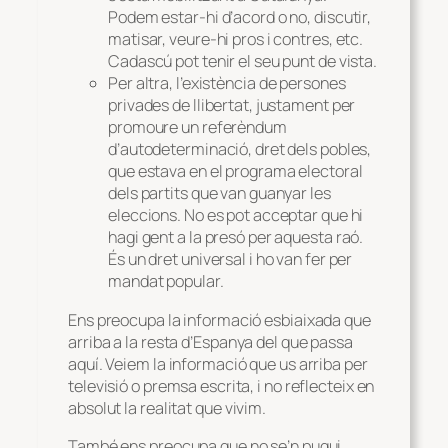
Podem estar-hi d’acord o no, discutir,
matisar, veure-hi pros i contres, etc.
Cadascú pot tenir el seu punt de vista.
Per altra, l’existència de persones
privades de llibertat, justament per
promoure un referèndum
d’autodeterminació, dret dels pobles,
que estava en el programa electoral
dels partits que van guanyar les
eleccions. No es pot acceptar que hi
hagi gent a la presó per aquesta raó.
És un dret universal i ho van fer per
mandat popular.
Ens preocupa la informació esbiaixada que
arriba a la resta d’Espanya del que passa
aquí. Veiem la informació que us arriba per
televisió o premsa escrita, i no reflecteix en
absolut la realitat que vivim.
També ens preocupa que no se’n pugui