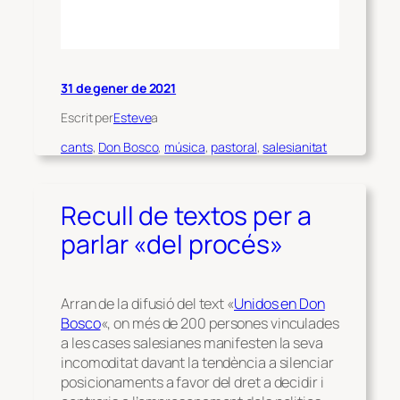
31 de gener de 2021
Escrit per
Esteve
a
cants
, 
Don Bosco
, 
música
, 
pastoral
, 
salesianitat
Recull de textos per a
parlar «del procés»
Arran de la difusió del text «
Unidos en Don
Bosco
«, on més de 200 persones vinculades
a les cases salesianes manifesten la seva
incomoditat davant la tendència a silenciar
posicionaments a favor del dret a decidir i