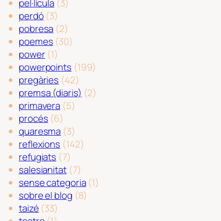
pel·lícula
(3)
perdó
(3)
pobresa
(2)
poemes
(30)
power
(1)
powerpoints
(199)
pregàries
(42)
premsa (diaris)
(2)
primavera
(5)
procés
(6)
quaresma
(3)
reflexions
(142)
refugiats
(7)
salesianitat
(7)
sense categoria
(1)
sobre el blog
(8)
taizé
(33)
teatre
(1)