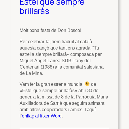
Estel que sempre
brillaràs
Molt bona festa de Don Bosco!
Per celebrar-la, hem traduït al català
aquesta cançó que tant ens agrada: “Tu
estrella siempre brillará» composada per
Miguel Ángel Larrea SDB, l’any del
Centenari (1988) a la comunitat salesiana
de La Mina.
Vam fer la gran estrena mundial
de
«Estel que sempre brillaràs» ahir 30 de
gener, a la missa de 8 de la Parròquia Maria
Auxiliadora de Sarrià que seguim animant
amb altres cooperadors i amics. I aquí
l’
enllaç al fitxer Word
.