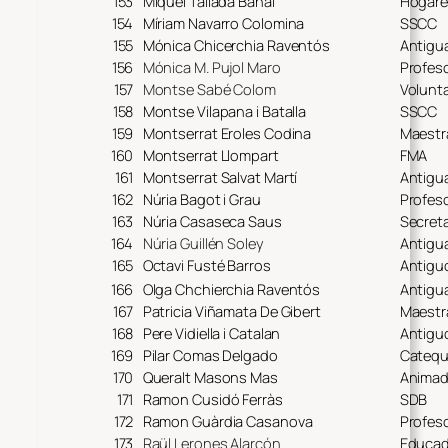
153
Miquel Tallada Banal
Hogare
154
Míriam Navarro Colomina
SSCC
155
Mónica Chicerchia Raventós
Antigu
156
Mónica M. Pujol Maro
Profes
157
Montse Sabé Colom
Volunta
158
Montse Vilapana i Batalla
SSCC
159
Montserrat Eroles Codina
Maestr
160
Montserrat Llompart
FMA
161
Montserrat Salvat Martí
Antigua
162
Núria Bagot i Grau
Profes
163
Núria Casaseca Saus
Secreta
164
Núria Guillén Soley
Antigu
165
Octavi Fusté Barros
Antiguo
166
Olga Chchierchia Raventós
Antigu
167
Patricia Viñamata De Gibert
Maestr
168
Pere Vidiella i Catalan
Antigu
169
Pilar Comas Delgado
Catequ
170
Queralt Masons Mas
Animad
171
Ramon Cusidó Ferràs
SDB
172
Ramon Guàrdia Casanova
Profeso
173
Raül Lerones Alarcón
Educad