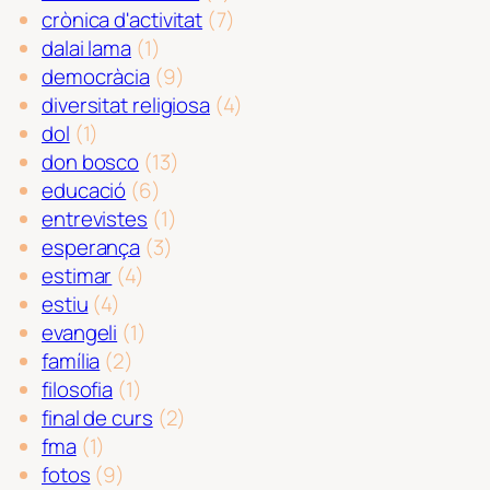
crònica d'activitat
(7)
dalai lama
(1)
democràcia
(9)
diversitat religiosa
(4)
dol
(1)
don bosco
(13)
educació
(6)
entrevistes
(1)
esperança
(3)
estimar
(4)
estiu
(4)
evangeli
(1)
família
(2)
filosofia
(1)
final de curs
(2)
fma
(1)
fotos
(9)