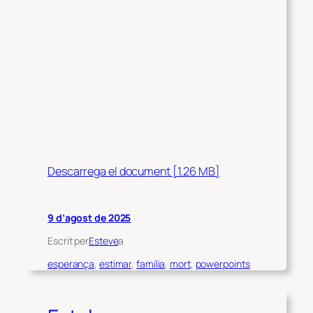
Descarrega el document [1.26 MB]
9 d’agost de 2025
Escrit per
Esteve
a
esperança
, 
estimar
, 
família
, 
mort
, 
powerpoints