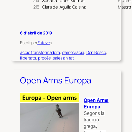
214
Susana López Morros
Profeso
215
Clara del Águila Calsina
Maestr
6 d’abril de 2019
Escrit per
Esteve
a
acció transformadora
, 
democràcia
, 
Don Bosco
, 
llibertats
, 
procés
, 
salesianitat
Open Arms Europa
Open Arms
Europa
Segons la
tradició
grega,