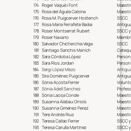
174
Roger Vaqué i Font
Maestr
175
Rosa del Águila Calsina
Maestr
176
Rosa M. Puigcerver Hostench
SSCC
177
Rosa Maria Ferrafete Badai
Antigu
178
Roser Montserrat Rubert
SSCC 
179
Roser Navarro
Miembr
180
Salvador Chicherchia Vega
SSCC
181
Santiago Sanchis Manich
Catequ
182
Sara Córdoba López
Person
183
Sara Rios Jordan
Person
184
Sergi López Mezo
Antigu
185
Sira Doménec Puigcerver
Antigu
186
Sònia Acosta Ferrer
Volunta
187
Sònia Adell Sanchez
Profes
188
Sònia Laosa Conde
Maestr
189
Susanna Alabau Orriols
Maestr
190
Susanna Gimenez Perez
Maestr
191
Tere Andrés Rius
Maestr
192
Teresa Callao Ferrer
SSCC y
193
Teresa Carulla Martínez
SSCC y