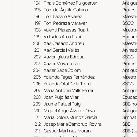
194
Thais Doménec Puigcerver
Antigu
195
Toni del Águila Calsina
Profeso
196
Toni Lázaro Álvarez
Maestr
197
Toni Pedraza Maraver
SSCC
198
Valentí Planesas Ruart
Maestr
199
Virtudes Arco Rubí
Hogare
200
Xavi Casado Andreu
Maestr
201
Xavi Garcia i Vallès
Animad
202
Xavier Iglesia Edrosa
SSCC
203
Xavier Moya Toran
Profeso
204
Xavier Sabé Colom
Antiguo
205
Yolanda Fages Fernández
Maestr
206
Yolanda Otal De la Torre
SSCC
207
Maria Antònia Valls Ferrer
Antigu
208
Joan Pujolàs Vilar
Educad
209
Jaume Patuel Puig
SDB no 
210
Miquel Àngel Álvarez Oliva
Antigu
211
Maria Dolors Muñoz García
Simpat
212
Josep Maria Camprubí Rovira
SDB
213
Gaspar Martínez Morán
SDB (L