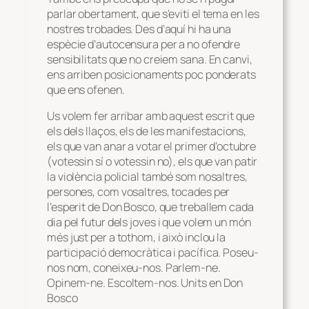
parlar obertament, que s’eviti el tema en les
nostres trobades. Des d’aquí hi ha una
espècie d’autocensura per a no ofendre
sensibilitats que no creiem sana. En canvi,
ens arriben posicionaments poc ponderats
que ens ofenen.
Us volem fer arribar amb aquest escrit que
els dels llaços, els de les manifestacions,
els que van anar a votar el primer d’octubre
(votessin sí o votessin no), els que van patir
la violència policial també som nosaltres,
persones, com vosaltres, tocades per
l’esperit de Don Bosco, que treballem cada
dia pel futur dels joves i que volem un món
més just per a tothom, i això inclou la
participació democràtica i pacífica. Poseu-
nos nom, coneixeu-nos. Parlem-ne.
Opinem-ne. Escoltem-nos. Units en Don
Bosco