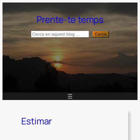
Vés
al
Prente-te temps
contingut
Cerca
Cerca
Estimar