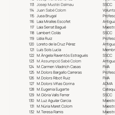
113
Josep Musté i Dalmau
SSCC
114
Juan Sabé Colom
Volunta
115
Jusa Brugal
Profeso
116
Laia Miralles Escofet
Antigu
117
Laia Serrat Bagué
Maestr
118
Lambert Colás
SSCC
119
Lídia Ruiz
Profes
120
Loreto de la Cruz Pérez
Antigu
121
Luís Sols Lucía
Miembr
122
M. Àngela Raventós Estragués
SSCC
123
M. Assumpció Sabé Colom
Antigua
124
M. Carmen Viladrich Casas
FMA
125
M. Dolors Bargallo Carreras
Profes
126
M. Dolors Ribot Ruiz
FMA
127
M. Dolors Viñas Gorina
ADMA
128
M. Eugenia Eugarte
Catequ
129
M. Glòria Valls Ferrer
SSCC
130
M. Luz Aguilar Garcia
Maestr
131
M. Núria Maret Colom
Maestr
132
M. Teresa Ramis
Maestr