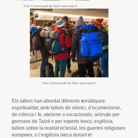
Foto: Communauté de Taizé -www.taize.fr
Foto: Communauté de Taizé -www.taize.fr
Els tallers han abordat diferents temàtiques:
espiritualitat
, amb tallers de silenci, d’ecumenisme,
de ciència i fe, ateïsme o vocacionals, animats per
germans de Taizé o per experts txecs;
església
,
tallers sobre la realitat eclesial, les guerres religioses
europees, o l’església txeca durant el