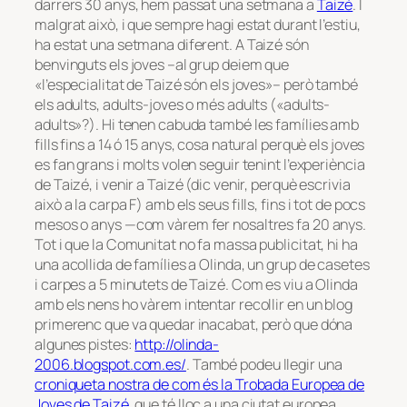
darrers 30 anys, hem passat una setmana a
Taizé
. I
malgrat això, i que sempre hagi estat durant l’estiu,
ha estat una setmana diferent. A Taizé són
benvinguts els joves –al grup deiem que
«l’especialitat de Taizé són els joves»– però també
els adults, adults-joves o més adults («adults-
adults»?). Hi tenen cabuda també les famílies amb
fills fins a 14 ó 15 anys, cosa natural perquè els joves
es fan grans i molts volen seguir tenint l’experiència
de Taizé, i venir a Taizé (dic venir, perquè escrivia
això a la carpa F) amb els seus fills, fins i tot de pocs
mesos o anys —com vàrem fer nosaltres fa 20 anys.
Tot i que la Comunitat no fa massa publicitat, hi ha
una acollida de famílies a Olinda, un grup de casetes
i carpes a 5 minutets de Taizé. Com es viu a Olinda
amb els nens ho vàrem intentar recollir en un blog
primerenc que va quedar inacabat, però que dóna
algunes pistes:
http://olinda-
2006.blogspot.com.es/
. També podeu llegir una
croniqueta nostra de com és la Trobada Europea de
Joves de Taizé
, que té lloc a una ciutat europea