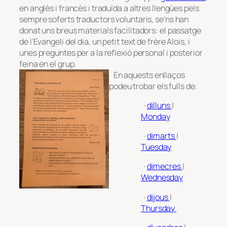
en anglès i francès i traduïda a altres llengües pels
sempre soferts traductors voluntaris, se’ns han
donat uns breus materials facilitadors: el passatge
de l’Evangeli del dia, un petit text de frère Alois, i
unes preguntes per a la reflexió personal i posterior
feina en el grup.
En aquests enllaços
podeu trobar els fulls de:
·
dilluns
|
Monday
·
dimarts
|
Tuesday
·
dimecres
|
Wednesday
·
dijous
|
Thursday