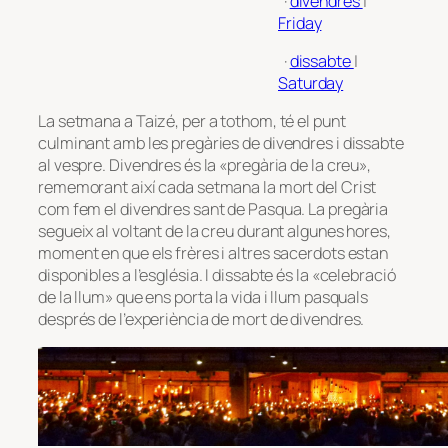
·
divendres
|
Friday
·
dissabte
|
Saturday
La setmana a Taizé, per a tothom, té el punt
culminant amb les pregàries de divendres i dissabte
al vespre. Divendres és la «pregària de la creu»,
rememorant així cada setmana la mort del Crist
com fem el divendres sant de Pasqua. La pregària
segueix al voltant de la creu durant algunes hores,
moment en que els frères i altres sacerdots estan
disponibles a l’església. I dissabte és la «celebració
de la llum» que ens porta la vida i llum pasquals
després de l’experiència de mort de divendres.