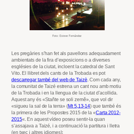
Foto: Esteve Fernández
Les pregàries s’han fet als pavellons adequadament
ambientats de la fira d’exposicions o a diverses
esglésies de la ciutat, incloent la catedral de Sant
Vito. El llibret dels cants de la Trobada es pot
descarregar també del web de Taizè
. Com cada any,
la comunitat de Taizé estrena un cant nou amb motiu
de la Trobada i en la llengua de la ciutat d’acollida.
Aquest any és «
Staňte se soli země»,
que vol dir
«sigueu la sal de la terra» (
Mt 5,13-14
) que també és
la primera de les Propostes 2015 de la «
Carta 2012-
2015
«. En aquest vídeo poseu sentir-la quan
s’assajava a Taizé, i a continuació la partitura i lletra
(en txec i altres idiomes):