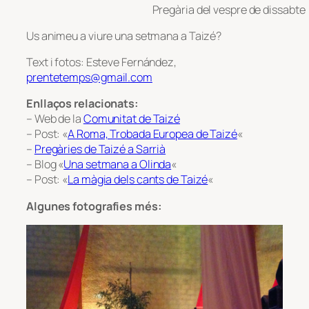
Pregària del vespre de dissabte
Us animeu a viure una setmana a Taizé?
Text i fotos:
Esteve Fernández,
prentetemps@gmail.com
Enllaços relacionats:
– Web de la
Comunitat de Taizé
– Post: «
A Roma, Trobada Europea de Taizé
«
–
Pregàries de Taizé a Sarrià
– Blog «
Una setmana a Olinda
«
– Post: «
La màgia dels cants de Taizé
«
Algunes fotografies més: