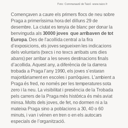
Foto: Communauté de Taizé -www.taize.fr
Començaven a caure els primers flocs de neu sobre
Praga a primeríssima hora del dilluns 29 de
desembre. La ciutat es tenyia de blanc per donar la
benvinguda als
30000 joves que arribaven de tot
Europa
. Des de l’acollida central a la fira
d’exposicions, els joves segueixen les indicacions
dels voluntaris (txecs i no texcs arribats uns dies
abans) per arribar a les seves destinacions finals
d’acollida. Aquest any, a diferència de la darrera
trobada a Praga l’any 1990, els joves s’estaran
majoritàriament en escoles i parròquies. L’ambient a
Praga és fred, no només per les temperatures sota
zero i la neu. La visibilitat i presència de la Trobada
pels carrers de la Praga més històrica és més aviat
minsa. Molts dels joves, de fet, no dormen ni a la
mateixa Praga sino a poblacions a 30, 40 o 60
minuts, i van i vénen en tren o en els autocars
especials de l’organització.