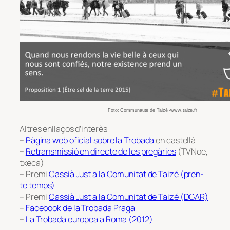
Foto:
Communauté de Taizé -www.taize.fr
Altres enllaços d’interès
–
Pàgina web oficial sobre la Trobada
en castellà
–
Retransmissió en directe de les pregàries
(TVNoe,
txeca)
– Premi
Cassià Just a la Comunitat de Taizé (pren-
te temps)
– Premi
Cassià Just a la Comunitat de Taizé (DGAR)
–
Facebook de la Trobada Praga
–
La Trobada europea a Roma (2012)