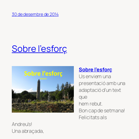
30 de desembre de 2014
Sobre l’esforç
Sobre l’esforç
Us enviem una
presentació amb una
adaptació d’un text
que
hem rebut.
Bon cap de setmana!
Felicitats als
Andreu’s!
Una abraçada,