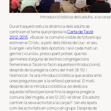
Introducció bíblica dels adults, a la carpa
Durant aquest estiu la dinàmica dels adults se
centra en el tema que proposa la
Carta de Taizé
2012-2015
: «Buscar la comunió visible de tots els qui
estimen el Crist», a patir dels llibres de Lluc: el seu
Evangeli i els Fets dels Apòstols. I així cada matí un
germà («curiós», preocupant potser, que les
germanes d’alguna de les tres congregacions
femenines a Taizé no facin aquestes introduccions),
després de la pregària comú del matí (8:15) i
l’esmorzar, fa una introducció bíblica que acaba amb
unes preguntes per a la reflexió personal. El matí,
després de la introducció bíblica, es dedica a
aquesta reflexió personal fins la segona pregària
comuna (del migdia, a les 12:20) i el dinar. Els adults
centren la seva activitat a la carpa F: tan els àpats
com les activitats en comú o en grups. Després de