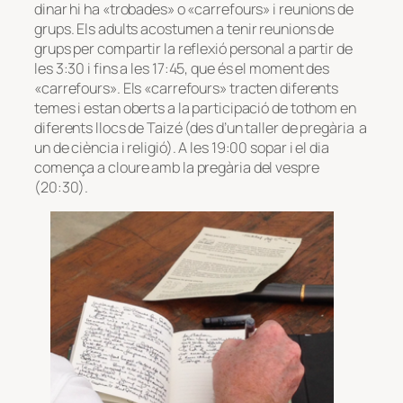
dinar hi ha «trobades» o «carrefours» i reunions de
grups. Els adults acostumen a tenir reunions de
grups per compartir la reflexió personal a partir de
les 3:30 i fins a les 17:45, que és el moment des
«carrefours». Els «carrefours» tracten diferents
temes i estan oberts a la participació de tothom en
diferents llocs de Taizé (des d’un taller de pregària a
un de ciència i religió). A les 19:00 sopar i el dia
comença a cloure amb la pregària del vespre
(20:30).