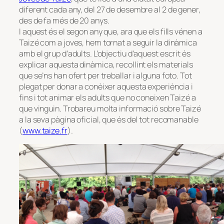
diferent cada any, del 27 de desembre al 2 de gener,
des de fa més de 20 anys.
I aquest és el segon any que, ara que els fills vénen a
Taizé com a joves, hem tornat a seguir la dinàmica
amb el grup d’adults. L’objectiu d’aquest escrit és
explicar aquesta dinàmica, recollint els materials
que se’ns han ofert per treballar i alguna foto. Tot
plegat per donar a conèixer aquesta experiència i
fins i tot animar els adults que no coneixen Taizé a
que vinguin. Trobareu molta informació sobre Taizé
a la seva pàgina oficial, que és del tot recomanable
(
www.taize.fr
).