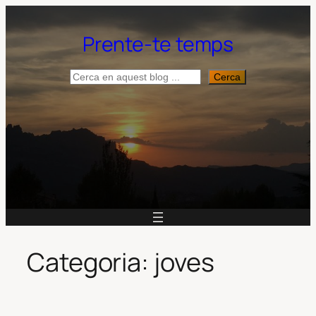
Vés
al
Prente-te temps
contingut
Cerca
Cerca
Categoria:
joves