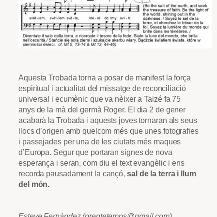
Aquesta Trobada torna a posar de manifest la força
espiritual i actualitat del missatge de reconciliació
universal i ecumènic que va nèixer a Taizé fa 75
anys de la mà del germà Roger. El dia 2 de gener
acabarà la Trobada i aquests joves tornaran als seus
llocs d’origen amb quelcom més que unes fotografies
i passejades per una de les ciutats més maques
d’Europa. Segur que portaran signes de nova
esperança i seran, com diu el text evangèlic i ens
recorda pausadament la cançó,
sal de la terra i llum
del món.
Esteve Fernández (prentetemps@gmail.com)