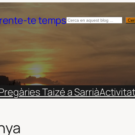
rente-te temps
Cerca
Cer
Pregàries Taizé a Sarrià
Activita
nya