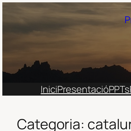
Vés
al
P
contingut
Inici
Presentació
PPTs
Categoria:
catalu