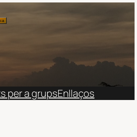
ca
ts per a grups
Enllaços