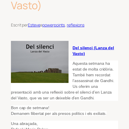
Vasto)
Escrit per
Esteve
a
powerpoints
, 
reflexions
Del silenci (Lanza del
Vasto)
Aquesta setmana ha
estat de molta cridòria.
També hem recordat
l’assassinat de Gandhi.
Us oferim una
presentació amb una reflexió sobre el silenci d’en Lanza
del Vasto, que va ser un deixeble d’en Gandhi.
Bon cap de setmana!
Demanem llibertat per als presos polítics i els exiliats.
Una abraçada,