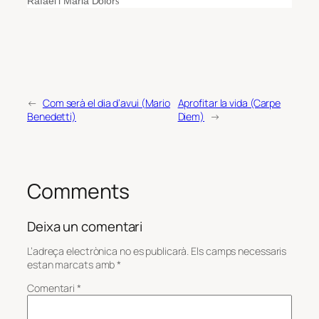
Rafael i Maria Dolor
s
←
Com serà el dia d’avui (Mario
Aprofitar la vida (Carpe
Benedetti)
Diem)
→
Comments
Deixa un comentari
L’adreça electrònica no es publicarà.
Els camps necessaris
estan marcats amb
*
Comentari
*