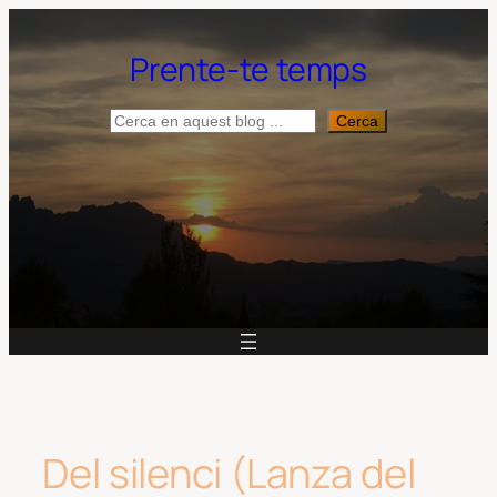
Vés
al
Prente-te temps
contingut
Cerca
Cerca
Del silenci (Lanza del