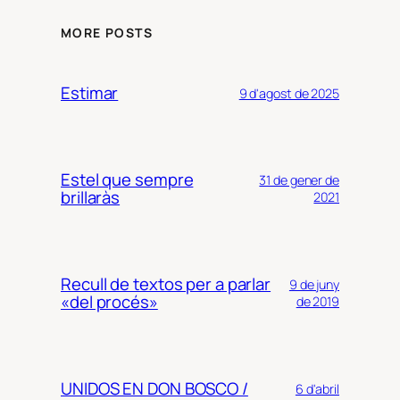
MORE POSTS
Estimar
9 d'agost de 2025
Estel que sempre
31 de gener de
brillaràs
2021
Recull de textos per a parlar
9 de juny
«del procés»
de 2019
UNIDOS EN DON BOSCO /
6 d'abril