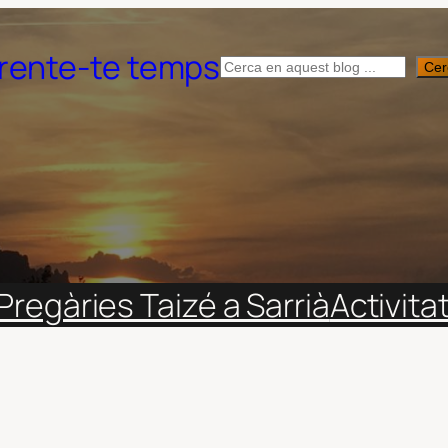
rente-te temps
Cerca
Cer
Pregàries Taizé a Sarrià
Activita