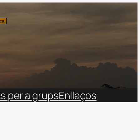
ca
ts per a grups
Enllaços