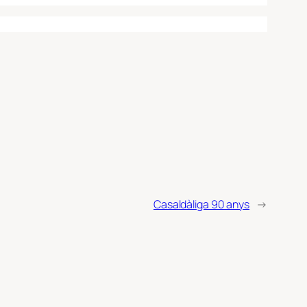
Casaldàliga 90 anys
→