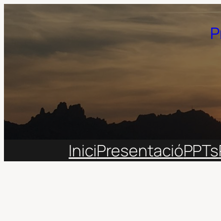
Vés
al
P
contingut
Inici
Presentació
PPTs