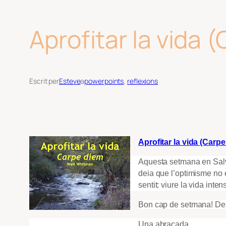
Aprofitar la vida 
Escrit per
Esteve
a
powerpoints
, 
reflexions
Aprofitar la vida (Carp
Aquesta setmana en Salva
deia que l’optimisme no 
sentit: viure la vida int
Bon cap de setmana! Deman
Una abraçada,