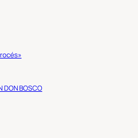
 procés»
EN DON BOSCO