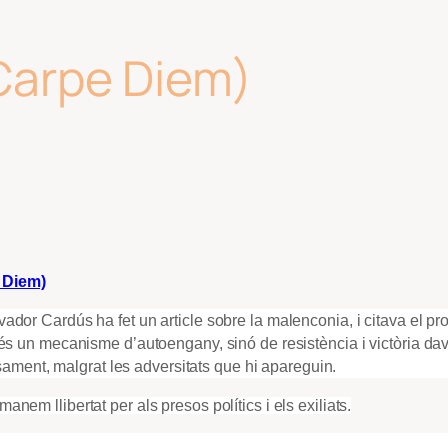
(Carpe Diem)
e Diem)
dor Cardús ha fet un article sobre la malenconia, i citava el pr
és un mecanisme d’autoengany, sinó de resistència i victòria dav
ensament, malgrat les adversitats que hi apareguin.
em llibertat per als presos polítics i els exiliats.