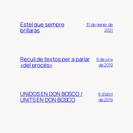
Estel que sempre
31 de gener de
brillaràs
2021
Recull de textos per a parlar
9 de juny
«del procés»
de 2019
UNIDOS EN DON BOSCO /
6 d'abril
UNITS EN DON BOSCO
de 2019