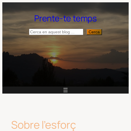
Vés
al
Prente-te temps
contingut
Cerca
Cerca
Sobre l’esforç