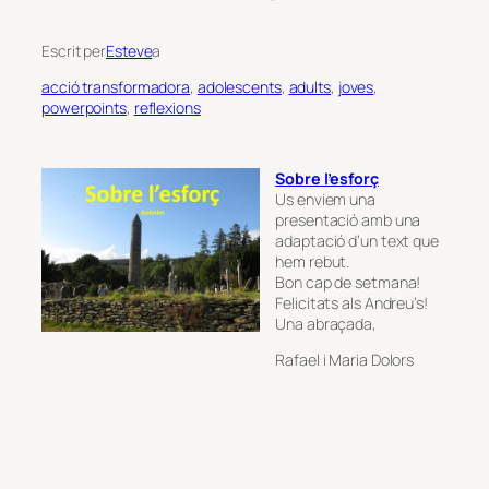
Escrit per
Esteve
a
acció transformadora
, 
adolescents
, 
adults
, 
joves
, 
powerpoints
, 
reflexions
Sobre l’esforç
Us enviem una
presentació amb una
adaptació d’un text que
hem rebut.
Bon cap de setmana!
Felicitats als Andreu’s!
Una abraçada,
Rafael i Maria Dolors