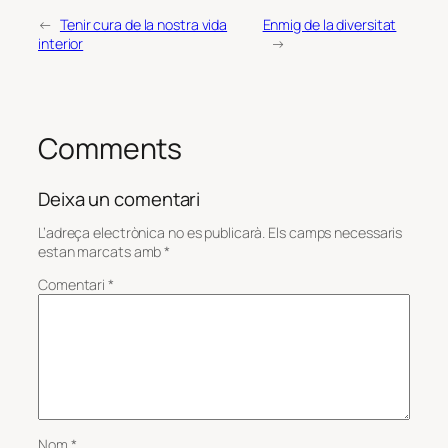
←
Tenir cura de la nostra vida
Enmig de la diversitat
interior
→
Comments
Deixa un comentari
L’adreça electrònica no es publicarà.
Els camps necessaris
estan marcats amb
*
Comentari
*
Nom
*