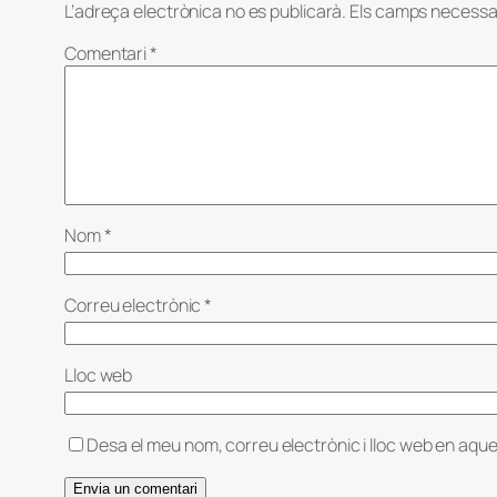
L’adreça electrònica no es publicarà.
Els camps necessa
Comentari
*
Nom
*
Correu electrònic
*
Lloc web
Desa el meu nom, correu electrònic i lloc web en aqu