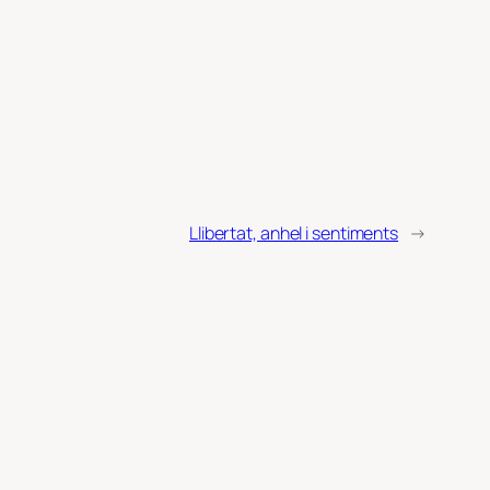
Llibertat, anhel i sentiments
→