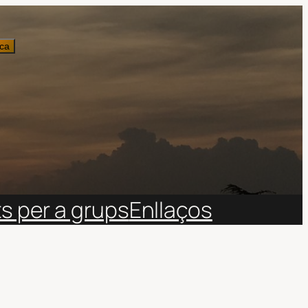
ca
ts per a grups
Enllaços