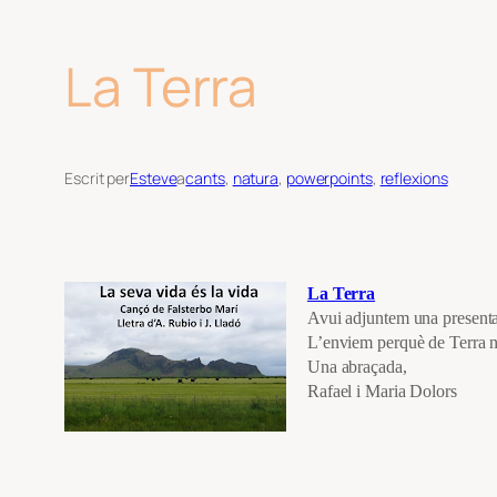
La Terra
Escrit per
Esteve
a
cants
, 
natura
, 
powerpoints
, 
reflexions
La Terra
Avui adjuntem una presentaci
L’enviem perquè de Terra n
Una abraçada,
Rafael i Maria Dolors