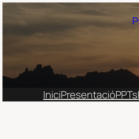
Vés
al
P
contingut
Inici
Presentació
PPTs