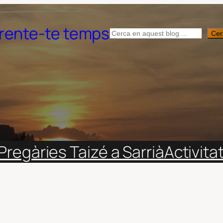
rente-te temps
Cerca
Cer
Pregàries Taizé a Sarrià
Activita