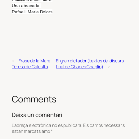
Una abraçada,
Rafael i Maria Dolors
←
Frase de la Mare
El gran dictador (textos del discurs
Teresa de Calculta
final de Charles Chaplin)
→
Comments
Deixa un comentari
L’adreça electrònica no es publicarà.
Els camps necessaris
estan marcats amb
*