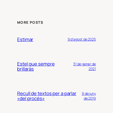
MORE POSTS
Estimar
9 d'agost de 2025
Estel que sempre
31 de gener de
brillaràs
2021
Recull de textos per a parlar
9 de juny
«del procés»
de 2019