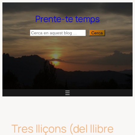
Vés
al
Prente-te temps
contingut
Cerca
Cerca
Tres lliçons (del llibre