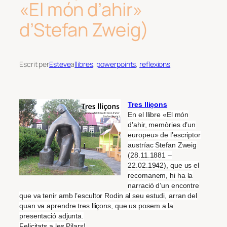
«El món d’ahir»
d’Stefan Zweig)
Escrit per
Esteve
a
llibres
, 
powerpoints
, 
reflexions
Tres lliçons
En el llibre «El món
d’ahir, memòries d’un
europeu» de l’escriptor
austríac Stefan Zweig
(28.11.1881 –
22.02.1942), que us el
recomanem, hi ha la
narració d’un encontre
que va tenir amb l’escultor Rodin al seu estudi, arran del
quan va aprendre tres lliçons, que us posem a la
presentació adjunta.
Felicitats a les Pilars!