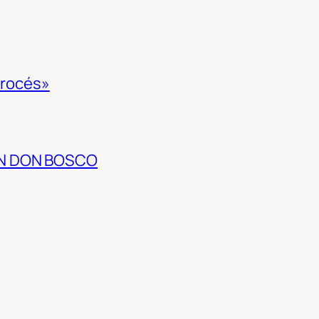
 procés»
EN DON BOSCO