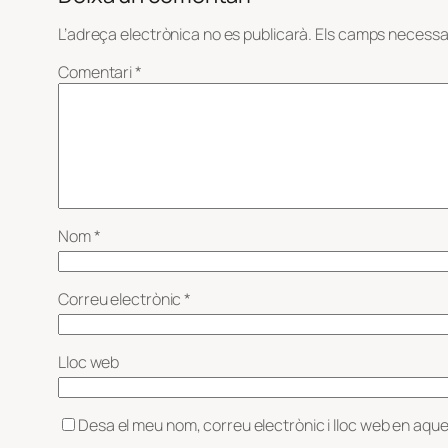
L’adreça electrònica no es publicarà.
Els camps necessa
Comentari
*
Nom
*
Correu electrònic
*
Lloc web
Desa el meu nom, correu electrònic i lloc web en aqu