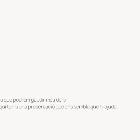
da que podrem gaudir més de la
Aquí teniu una presentació que ens sembla que hi ajuda.