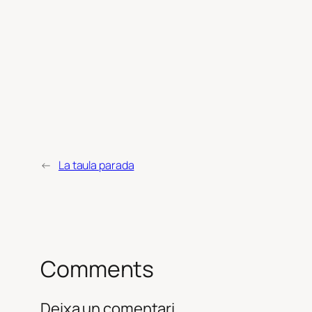
←
La taula parada
Comments
Deixa un comentari