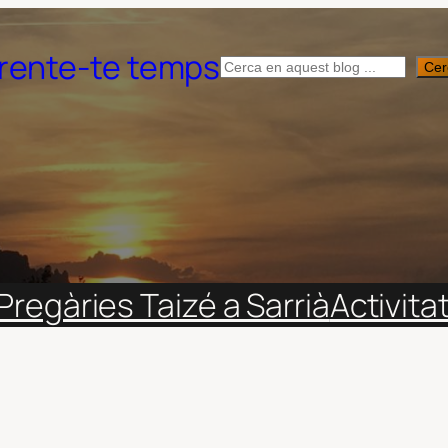
rente-te temps
Cerca
Cer
Pregàries Taizé a Sarrià
Activita