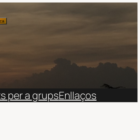
ca
ts per a grups
Enllaços