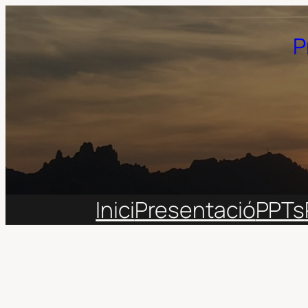
Vés
al
P
contingut
Inici
Presentació
PPTs