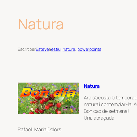
Natura
Escrit per
Esteve
a
estiu
, 
natura
, 
powerpoints
Natura
Ara s’acosta la tempora
natura i contemplar-la. 
Bon cap de setmana!
Una abraçada,
Rafael i Maria Dolors