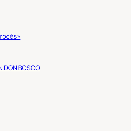
 procés»
EN DON BOSCO