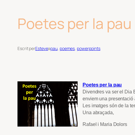
Poetes per la pau 
Escrit per
Esteve
a
pau
, 
poemes
, 
powerpoints
Poetes per la pau
Divendres va ser el Dia E
enviem una presentació 
Les imatges són de la ter
Una abraçada,
Rafael i Maria Dolors