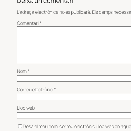
Deixa un comentari
L’adreça electrònica no es publicarà.
Els camps necessa
Comentari
*
Nom
*
Correu electrònic
*
Lloc web
Desa el meu nom, correu electrònic i lloc web en aqu