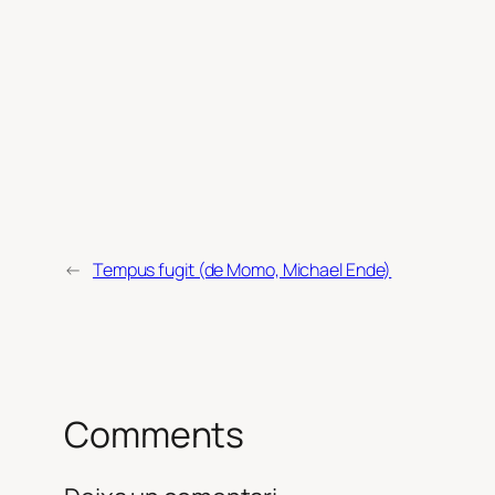
←
Tempus fugit (de Momo, Michael Ende)
Comments