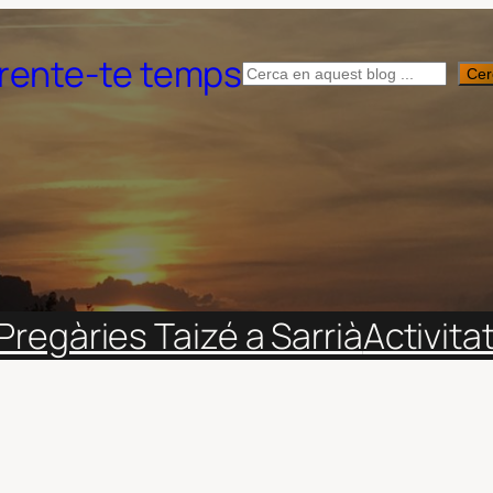
rente-te temps
Cerca
Cer
Pregàries Taizé a Sarrià
Activita