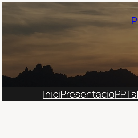
Vés
al
P
contingut
Inici
Presentació
PPTs