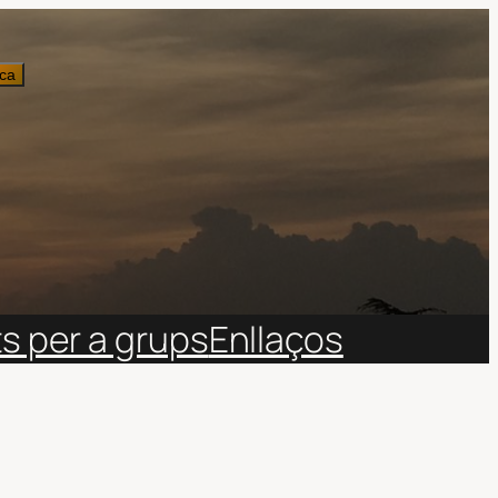
ca
ts per a grups
Enllaços