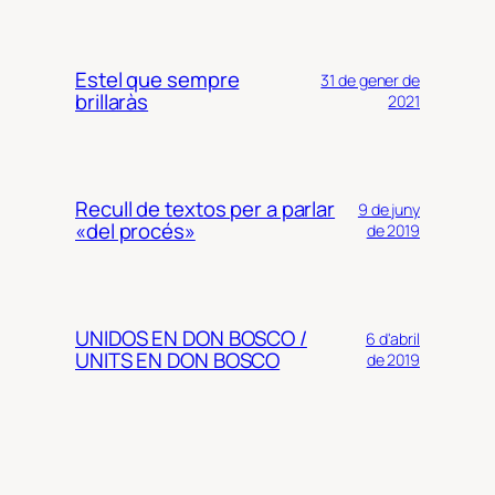
Estel que sempre
31 de gener de
brillaràs
2021
Recull de textos per a parlar
9 de juny
«del procés»
de 2019
UNIDOS EN DON BOSCO /
6 d'abril
UNITS EN DON BOSCO
de 2019