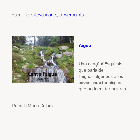
Escrit per
Esteve
a
cants
, 
powerpoints
Aigua
Una cançó d’Esquirols
que parla de
l’aigua i algunes de les
seves característiques
que podríem fer nostres.
Rafael i Maria Dolors