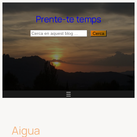
Vés
al
Prente-te temps
contingut
Cerca
Cerca
Aigua