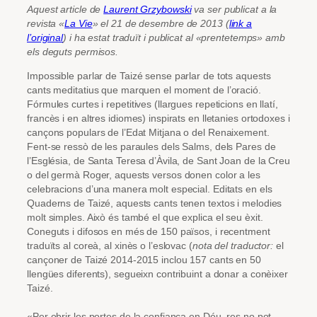
Aquest article de
Laurent Grzybowski
va ser publicat a la
revista «
La Vie
» el 21 de desembre de 2013 (
link a
l’original
) i ha estat traduït i publicat al «prentetemps» amb
els deguts permisos.
Impossible parlar de Taizé sense parlar de tots aquests
cants meditatius que marquen el moment de l’oració.
Fórmules curtes i repetitives (llargues repeticions en llatí,
francès i en altres idiomes) inspirats en lletanies ortodoxes i
cançons populars de l’Edat Mitjana o del Renaixement.
Fent-se ressò de les paraules dels Salms, dels Pares de
l’Església, de Santa Teresa d’Àvila, de Sant Joan de la Creu
o del germà Roger, aquests versos donen color a les
celebracions d’una manera molt especial. Editats en els
Quaderns de Taizé, aquests cants tenen textos i melodies
molt simples. Això és també el que explica el seu èxit.
Coneguts i difosos en més de 150 països, i recentment
traduïts al coreà, al xinès o l’eslovac (
nota del traductor:
el
cançoner de Taizé 2014-2015 inclou 157 cants en 50
llengües diferents), segueixn contribuint a donar a conèixer
Taizé.
«Per obrir les portes de la confiança en Déu, res no pot