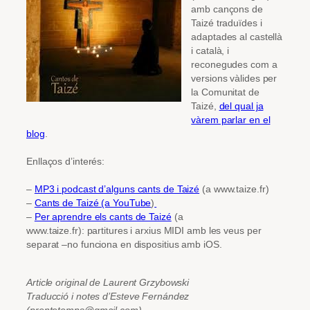
amb cançons de
Taizé traduïdes i
adaptades al castellà
i català, i
reconegudes com a
versions vàlides per
la Comunitat de
Taizé,
del qual ja
vàrem parlar en el
blog
.
Enllaços d’interés:
–
MP3 i podcast d’alguns cants de Taizé
(a www.taize.fr)
–
Cants de Taizé (a YouTube
)
–
Per aprendre els cants de Taizé
(a
www.taize.fr):
partitures i arxius MIDI amb les veus per
separat –no funciona en dispositius amb iOS.
Article original de Laurent Grzybowski
Traducció i notes d’Esteve Fernández
(prentetemps@gmail.com)