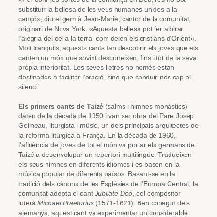
substituir la bellesa de les veus humanes unides a la
cançó», diu el germà Jean-Marie, cantor de la comunitat,
originari de Nova York. «Aquesta bellesa pot fer albirar
l’alegria del cel a la terra, com deien els cristians d’Orient».
Molt tranquils, aquests cants fan descobrir els joves que els
canten un món que sovint desconeixen, fins i tot de la seva
pròpia interioritat. Les seves lletres no només estan
destinades a facilitar l’oració, sino que conduir-nos cap el
silenci.
Els primers cants de Taizé
(salms i himnes monàstics)
daten de la dècada de 1950 i van ser obra del Pare Josep
Gelineau, liturgista i músic, un dels principals arquitectes de
la reforma litúrgica a França. En la dècada de 1960,
l’afluència de joves de tot el món va portar els germans de
Taizé a desenvolupar un repertori multilingüe. Tradueixen
els seus himnes en diferents idiomes i es basen en la
música popular de diferents països. Basant-se en la
tradició dels cànons de les Esglésies de l’Europa Central, la
comunitat adopta el cant
Jubilate Deo
, del compositor
luterà
Michael Praetorius
(1571-1621). Ben conegut dels
alemanys, aquest cant va experimentar un considerable