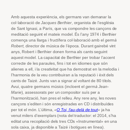
Amb aquesta experiència, els germans van demanar la
col·laboració de
Jacques Berthier
, organista de l’església
de Sant Ignasi, a París, que va compondre les cançons de
meditació seguint el mateix model. És l’any 1974 i Berthier
comença una llarga i fructífera col·laboració amb el
germà
Robert
, director de música de l’època. Durant gairebé vint
anys, Robert i Berthier donen forma als cants seguint
aquest model. La capacitat de Berthier per trobar l’accent
correcte de les paraules, fins i tot en idiomes que són
alienes a ell, i la creativitat que ha demostrat en la melodia i
l’harmonia de la veu contribuiran a la reputació i èxit dels
cants de Taizé. Junts van a signar al voltant de 80 títols.
Avui, quatre germans
músics
(incloent el
germà Jean-
Marie
), assessorats per un compositor suís per a
l’harmonització, han pres el relleu. Any rere any, les noves
cançons s’editen i són enregistrades en CD i distribuïdes
per tot el món. L’última,
«
O Toi, l’au-delà de tout
«
ja ha
venut milers d’exemplars (nota del traductor: el 2014, s’ha
editat una recopilació dels tres CDs «Instrumental» en una
sola caixa, ja
disponible a Taizé i botigues en línea).