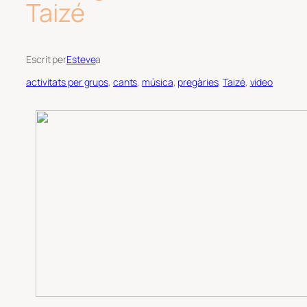
Taizé
Escrit per
Esteve
a
activitats per grups
, 
cants
, 
música
, 
pregàries
, 
Taizé
, 
video