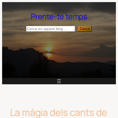
Vés
al
Prente-te temps
contingut
Cerca
Cerca
La màgia dels cants de