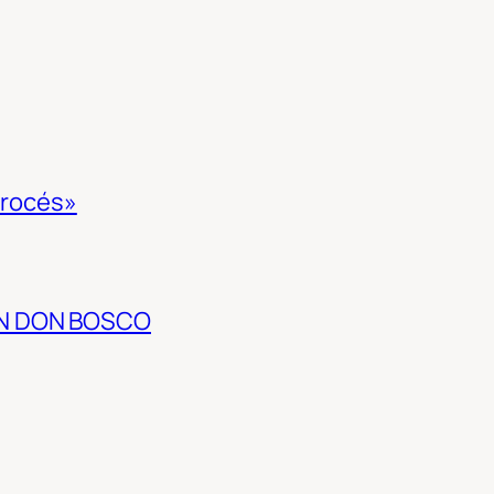
 procés»
EN DON BOSCO