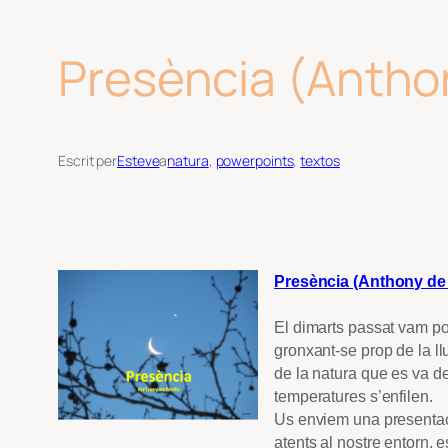
Presència (Antho
Escrit per
Esteve
a
natura
, 
powerpoints
, 
textos
Presència (Anthony de 
El dimarts passat vam po
gronxant-se prop de la ll
de la natura que es va de
temperatures s’enfilen.
Us enviem una presentac
atents al nostre entorn, 