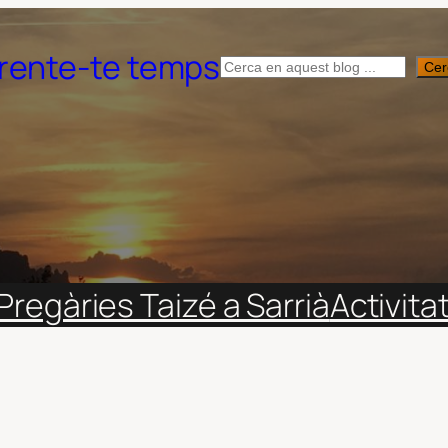
rente-te temps
Cerca
Cer
Pregàries Taizé a Sarrià
Activita