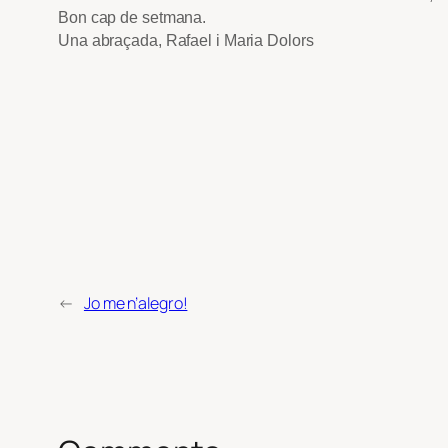
Bon cap de setmana.
Una abraçada,
Rafael i Maria Dolors
←
Jo me n’alegro!