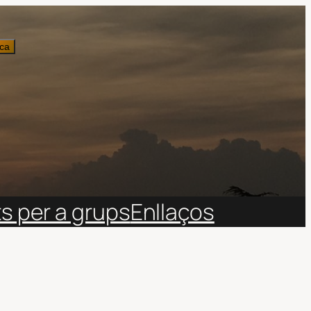
ca
ts per a grups
Enllaços