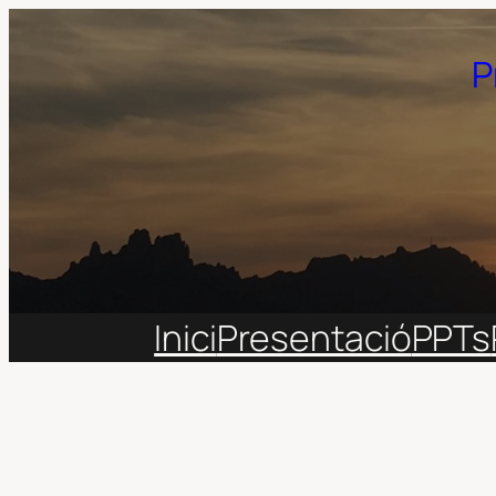
Vés
al
P
contingut
Inici
Presentació
PPTs