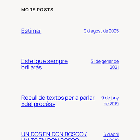
MORE POSTS
Estimar
9 d'agost de 2025
Estel que sempre
31 de gener de
brillaràs
2021
Recull de textos per a parlar
9 de juny
«del procés»
de 2019
UNIDOS EN DON BOSCO /
6 d'abril