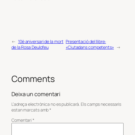
←
10è aniversari de la mort
Presentació del llibre:
de la Rosa Deulofeu
«Ciutadans competents»
→
Comments
Deixa un comentari
L’adreça electrònica no es publicarà.
Els camps necessaris
estan marcats amb
*
Comentari
*