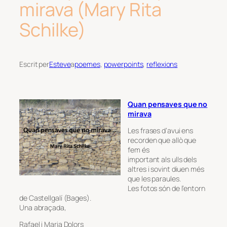
mirava (Mary Rita
Schilke)
Escrit per
Esteve
a
poemes
, 
powerpoints
, 
reflexions
Quan pensaves que no
mirava
Les frases d’avui ens
recorden que allò que
fem és
important als ulls dels
altres i sovint diuen més
que les paraules.
Les fotos són de l’entorn
de Castellgalí (Bages).
Una abraçada,
Rafael i Maria Dolors