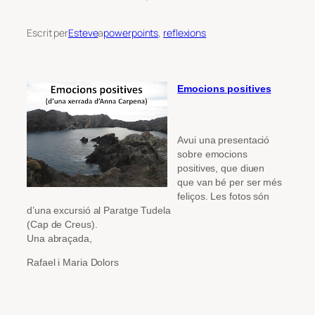
Escrit per
Esteve
a
powerpoints
, 
reflexions
Emocions positives
Avui una presentació
sobre emocions
positives, que diuen
que van bé per ser més
feliços. Les fotos són
d’una excursió al Paratge Tudela
(Cap de Creus).
Una abraçada,
Rafael i Maria Dolors