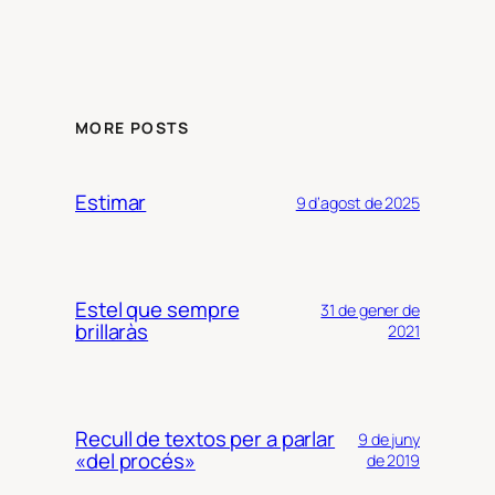
MORE POSTS
Estimar
9 d’agost de 2025
Estel que sempre
31 de gener de
brillaràs
2021
Recull de textos per a parlar
9 de juny
«del procés»
de 2019