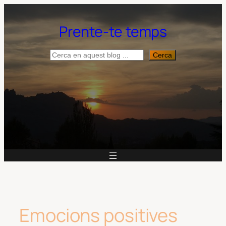
Vés
al
Prente-te temps
contingut
Cerca
Cerca
Emocions positives