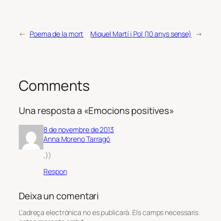
←
Poema de la mort
Miquel Martí i Pol (10 anys sense)
→
Comments
Una resposta a «Emocions positives»
8 de novembre de 2013
Anna Moreno Tarragó
,))
Respon
Deixa un comentari
L’adreça electrònica no es publicarà.
Els camps necessaris