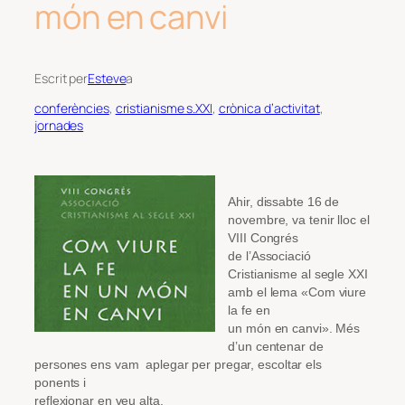
món en canvi
Escrit per
Esteve
a
conferències
, 
cristianisme s.XXI
, 
crònica d’activitat
, 
jornades
Ahir, dissabte 16 de
novembre, va tenir lloc el
VIII Congrés
de l’Associació
Cristianisme al segle XXI
amb el lema «Com viure
la fe en
un món en canvi». Més
d’un centenar de
persones ens vam aplegar per pregar, escoltar els
ponents i
reflexionar en veu alta.