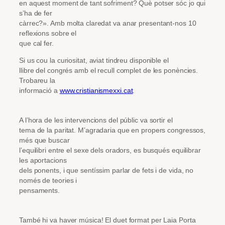
en aquest moment de tant sofriment? Què potser sóc jo qui
s’ha de fer
càrrec?». Amb molta claredat va anar presentant-nos 10
reflexions sobre el
que cal fer.
Si us cou la curiositat, aviat tindreu disponible el
llibre del congrés amb el recull complet de les ponències.
Trobareu la
informació a
www.cristianismexxi.cat
.
A l’hora de les intervencions del públic va sortir el
tema de la paritat. M’agradaria que en propers congressos,
més que buscar
l’equilibri entre el sexe dels oradors, es busqués equilibrar
les aportacions
dels ponents, i que sentíssim parlar de fets i de vida, no
només de teories i
pensaments.
També hi va haver música! El duet format per Laia Porta