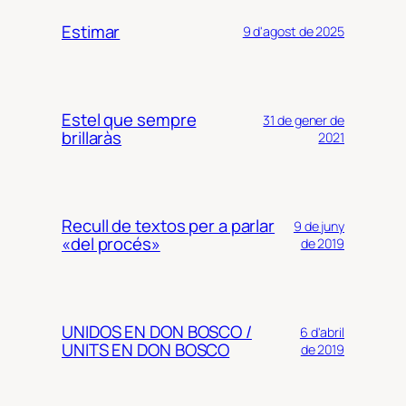
Estimar
9 d'agost de 2025
Estel que sempre
31 de gener de
brillaràs
2021
Recull de textos per a parlar
9 de juny
«del procés»
de 2019
UNIDOS EN DON BOSCO /
6 d'abril
UNITS EN DON BOSCO
de 2019