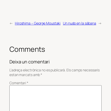
←
Hiroshima – George Moustaki
Un nudo en la sábana
→
Comments
Deixa un comentari
L’adreça electrònica no es publicarà.
Els camps necessaris
estan marcats amb
*
Comentari
*