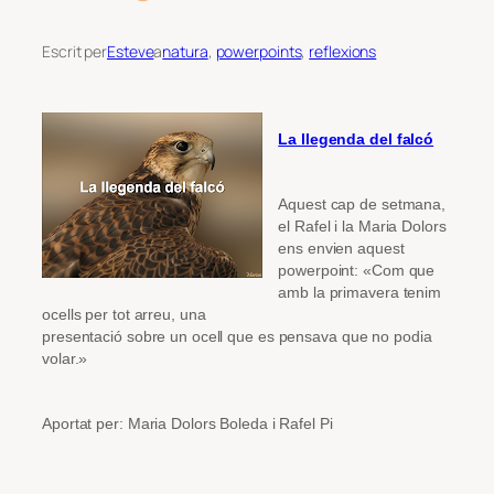
Escrit per
Esteve
a
natura
, 
powerpoints
, 
reflexions
La llegenda del falcó
Aquest cap de setmana,
el Rafel i la Maria Dolors
ens envien aquest
powerpoint: «Com que
amb la primavera tenim
ocells per tot arreu, una
presentació sobre un ocell que es pensava que no podia
volar.»
Aportat per: Maria Dolors Boleda i Rafel Pi