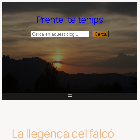
Vés
al
Prente-te temps
contingut
Cerca
Cerca
La llegenda del falcó