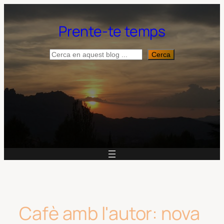
Vés
al
Prente-te temps
contingut
Cerca
Cerca
Cafè amb l'autor: nova