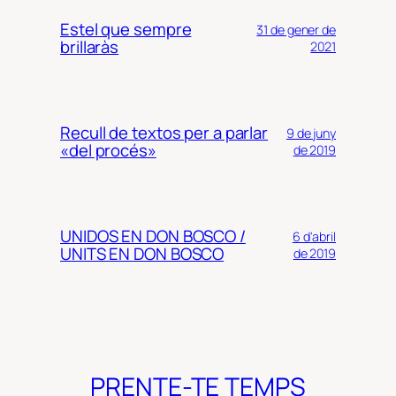
Estel que sempre
31 de gener de
brillaràs
2021
Recull de textos per a parlar
9 de juny
«del procés»
de 2019
UNIDOS EN DON BOSCO /
6 d'abril
UNITS EN DON BOSCO
de 2019
PRENTE-TE TEMPS