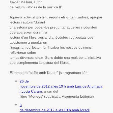
Xavier Melloni, autor
del volum «Voces de la mística II”.
Aquesta activitat pretén, segons els organitzadors, apropar
lectors i autors “durant
una estona per poder-los preguntar aquelles incògnites
que apareixen durant la
lectura d’un llibre, xerrar d’anècdotes i curiositats que
acostumen a quedar en
l’imaginari del lector, fer-li saber les nostres opinions,
reflexionar sobre
temes diversos, etc.» Sens dubte una molt bona iniciativa
que complementa la lectura del llibres.
Els propers “cafès amb l’autor” ja programats són:
26 de
novembre de 2012 a les 19 h amb Laia de Ahumada
i Lucía Caram
, arran del
llibre “Monges” (publicat a Fragmenta Editorial)
3
de desembre de 2012 a les 19 h amb Arcadi