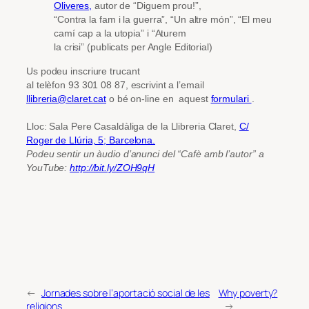
Oliveres,
autor de “Diguem prou!”,
“Contra la fam i la guerra”, “Un altre món”, “El meu
camí cap a la utopia” i “Aturem
la crisi” (publicats per Angle Editorial)
Us podeu inscriure trucant
al telèfon 93 301 08 87, escrivint a l’email
llibreria@claret.cat
o bé on-line en aquest
formulari
.
Lloc: Sala Pere Casaldàliga de la Llibreria Claret,
C/
Roger de Llúria, 5; Barcelona.
Podeu sentir un àudio d’anunci del “Cafè amb l’autor” a
YouTube:
http://bit.ly/ZOH9qH
←
Jornades sobre l’aportació social de les
Why poverty?
religions
→